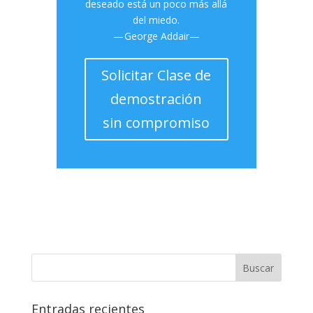
deseado está un poco más allá
del miedo.
— George Addair—
Solicitar Clase de
demostración
sin compromiso
Entradas recientes