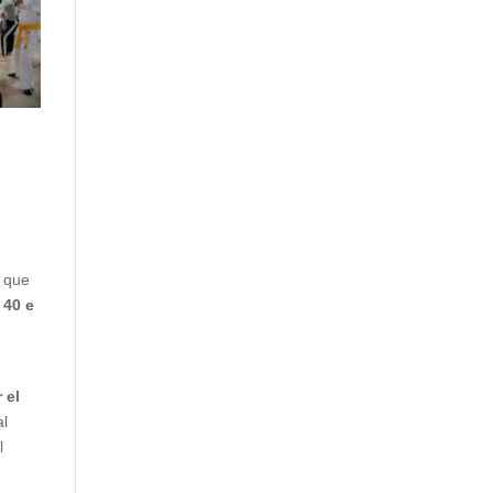
o que
 40 e
 el
al
l