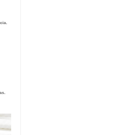
cia.
as.