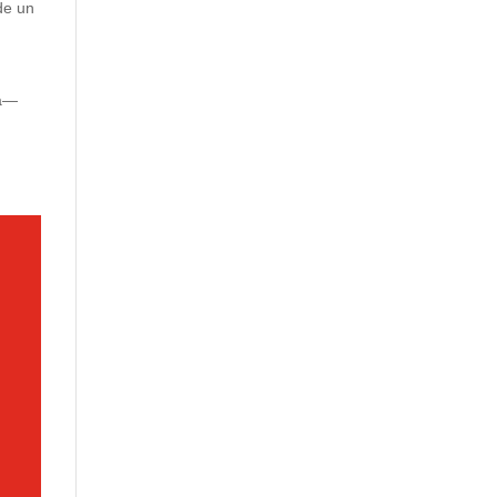
de un
da—