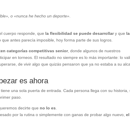
ible», o «nunca he hecho un deporte»
.
 el cuerpo responde, que
la flexibilidad se puede desarrollar
y que
la
o que antes parecía imposible, hoy forma parte de sus logros.
ten categorías competitivas senior
, donde algunos de nuestros
ticipar en torneos. El resultado no siempre es lo más importante: lo val
superarse, de vivir algo que quizás pensaron que ya no estaba a su alc
pezar es ahora
o tiene una sola puerta de entrada. Cada persona llega con su historia,
primer paso.
, queremos decirte que
no lo es
.
tresado por la rutina o simplemente con ganas de probar algo nuevo,
el