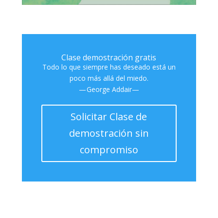
Clase demostración gratis
Todo lo que siempre has deseado está un
poco más allá del miedo.
— George Addair—
Solicitar Clase de
demostración sin
compromiso