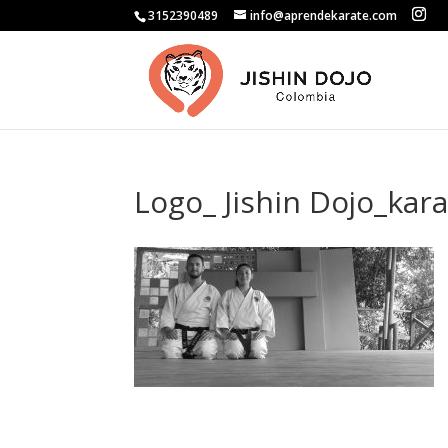
3152390489
info@aprendekarate.com
Logo_ Jishin Dojo_ka