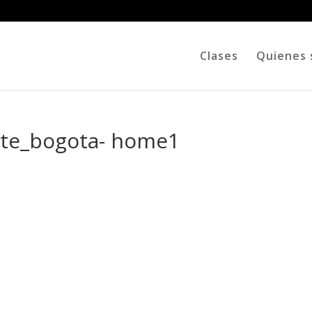
Clases
Quienes
rate_bogota- home1