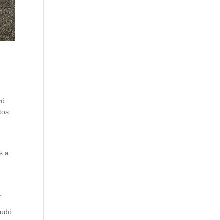
yó
tos
s a
.
yudó