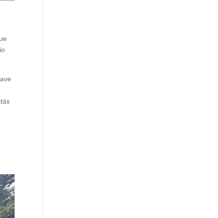
fue
io
lave
stás