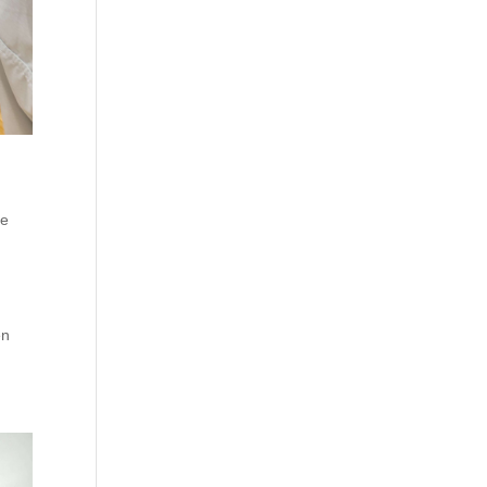
de
en