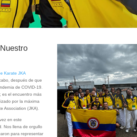
 Nuestro
e Karate JKA
 cabo, después de que
 pandemia de COVID-19.
 es el encuentro más
nizado por la máxima
e Association (JKA).
 vez en este
 Nos llena de orgullo
icaron para representar